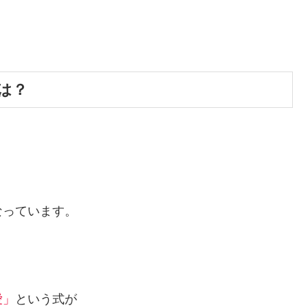
は？
なっています。
愛」
という式が