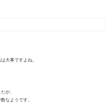
話は大事ですよね。
したが、
少数なようです。