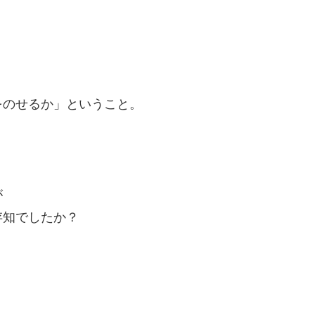
をのせるか」ということ。
が
存知でしたか？