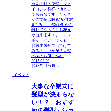
ゃんの町・巣鴨。ソメ
イヨシノ発祥の地とし
ても有名です。たくさ
んの文豪も眠る“染井霊
園”では、混雑や町から
離れてゆっくりお花見
が出来ます！デートス
ポットというよりも、
お散歩気分で出掛けて
みるのはいかが？巣鴨
の桜の名所、“染...
2015.03.29
お花見
引っ越し
イベント
大事な卒業式に
髪型が決まらな
い！？ おすす
めの髪型・ショ