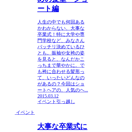
ート編
人生の中でも何回ある
かわからない、大事な
卒業式！特に大学や専
門学校など、みなさん
バッチリ決めているひ
とも。振袖や女袴の姿
を見ると、なんだかこ
っちまで華やかに。で
も袴に合わせる髪形っ
て、いったいどんなの
があるの？今回はショ
ートヘアの、人気のヘ...
2015.03.12
イベント
引っ越し
イベント
大事な卒業式に