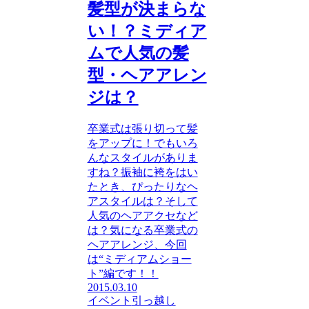
髪型が決まらな
い！？ミディア
ムで人気の髪
型・ヘアアレン
ジは？
卒業式は張り切って髪
をアップに！でもいろ
んなスタイルがありま
すね？振袖に袴をはい
たとき、ぴったりなヘ
アスタイルは？そして
人気のヘアアクセなど
は？気になる卒業式の
ヘアアレンジ、今回
は“ミディアムショー
ト”編です！！
2015.03.10
イベント
引っ越し