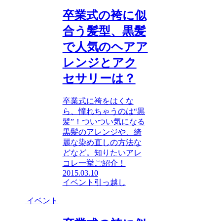
卒業式の袴に似
合う髪型、黒髪
で人気のヘアア
レンジとアク
セサリーは？
卒業式に袴をはくな
ら、憧れちゃうのは“黒
髪”！ついつい気になる
黒髪のアレンジや、綺
麗な染め直しの方法な
どなど。知りたいアレ
コレ一挙ご紹介！
2015.03.10
イベント
引っ越し
イベント