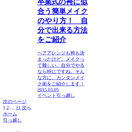
卒業式の袴に似
合う簡単メイク
のやり方！ 自
分で出来る方法
をご紹介
ヘアアレンジも袴も決
まったけど、メイクっ
て難しい。自分でやる
なら特にですね。そん
な方に、カンタンメイ
ク術をご紹介します！
2015.03.05
イベント
引っ越し
次のページ
1
2
…
11
次へ
ホーム
引っ越し