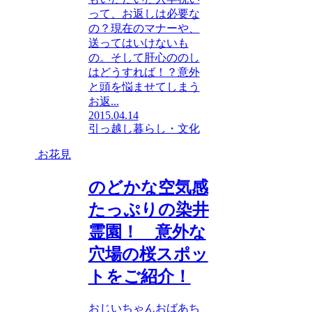
って、お返しは必要な
の？現在のマナーや、
送ってはいけないも
の。そして肝心ののし
はどうすれば！？意外
と頭を悩ませてしまう
お返...
2015.04.14
引っ越し
暮らし・文化
お花見
のどかな空気感
たっぷりの染井
霊園！ 意外な
穴場の桜スポッ
トをご紹介！
おじいちゃんおばあち