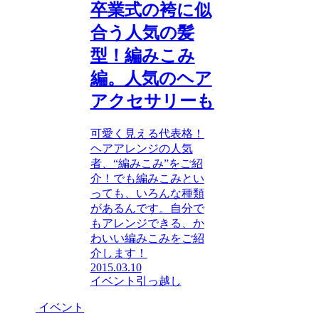
卒業式の袴に似
合う人気の髪
型！編みこみ
編。人気のヘア
アクセサリーも
可愛く見える代表格！
ヘアアレンジの人気
者、“編みこみ”をご紹
介！でも編みこみとい
っても、いろんな種類
があるんです。自分で
もアレンジできる、か
わいい編みこみをご紹
介します！
2015.03.10
イベント
引っ越し
イベント