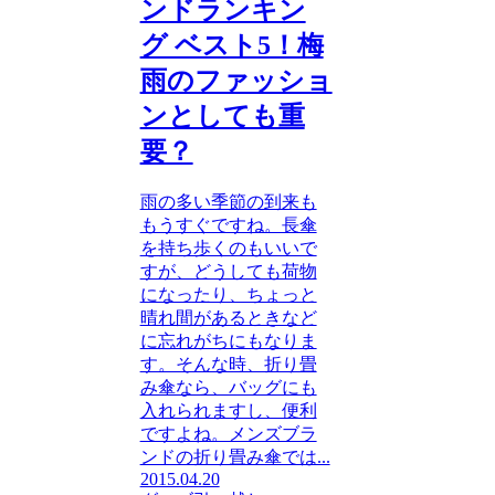
ンドランキン
グ ベスト5！梅
雨のファッショ
ンとしても重
要？
雨の多い季節の到来も
もうすぐですね。長傘
を持ち歩くのもいいで
すが、どうしても荷物
になったり、ちょっと
晴れ間があるときなど
に忘れがちにもなりま
す。そんな時、折り畳
み傘なら、バッグにも
入れられますし、便利
ですよね。メンズブラ
ンドの折り畳み傘では...
2015.04.20