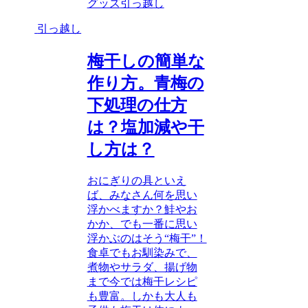
グッズ
引っ越し
引っ越し
梅干しの簡単な
作り方。青梅の
下処理の仕方
は？塩加減や干
し方は？
おにぎりの具といえ
ば、みなさん何を思い
浮かべますか？鮭やお
かか、でも一番に思い
浮かぶのはそう“梅干”！
食卓でもお馴染みで、
煮物やサラダ、揚げ物
まで今では梅干レシピ
も豊富。しかも大人も