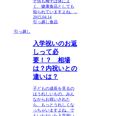
子供も梅干は体によ
く、健康食品としても
知られていますよね。...
2015.04.14
引っ越し
食品
引っ越し
入学祝いのお返
しって必
要！？ 相場
は？内祝いとの
違いは？
子どもの成長を見るの
はうれしいもの。みん
なからお祝いされた
ら、もっとうれしくな
っちゃいますよね。で
もいただいた入学祝い