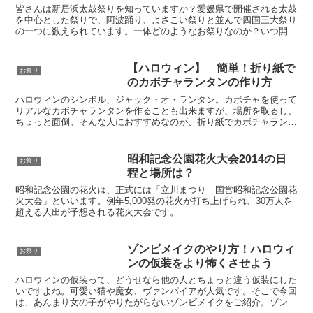
皆さんは新居浜太鼓祭りを知っていますか？愛媛県で開催される太鼓
を中心とした祭りで、阿波踊り、よさこい祭りと並んで四国三大祭り
の一つに数えられています。一体どのようなお祭りなのか？いつ開催
されるのかなど、新居浜太鼓祭りを楽しむための情報を紹介...
【ハロウィン】 簡単！折り紙で
お祭り
のカボチャランタンの作り方
ハロウィンのシンボル、ジャック・オ・ランタン。カボチャを使って
リアルなカボチャランタンを作ることも出来ますが、場所を取るし、
ちょっと面倒。そんな人におすすめなのが、折り紙でカボチャランタ
ンを作ること！とても簡単だし、場所を取りません。とって...
昭和記念公園花火大会2014の日
お祭り
程と場所は？
昭和記念公園の花火は、正式には「立川まつり 国営昭和記念公園花
火大会」といいます。例年5,000発の花火が打ち上げられ、30万人を
超える人出が予想される花火大会です。
ゾンビメイクのやり方！ハロウィ
お祭り
ンの仮装をより怖くさせよう
ハロウィンの仮装って、どうせなら他の人とちょっと違う仮装にした
いですよね。可愛い猫や魔女、ヴァンパイアが人気です。そこで今回
は、あんまり女の子がやりたがらないゾンビメイクをご紹介。ゾンビ