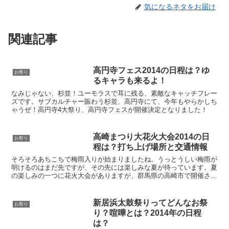
気になるネタをお届け
関連記事
高円寺フェス2014の日程は？ゆ
お祭り
るキャラも来るよ！
なみじゃない、杉並！ユーモラスで耳に残る、素敵なキャッチフレー
ズです。サブカルチャー賑わう杉並、高円寺にて、今年もやらかしち
ゃうぜ！高円寺4大祭り、高円寺フェスが開催決定となりました！
高崎まつり大花火大会2014の日
お祭り
程は？打ち上げ場所と交通情報
そろそろあちこちで梅雨入りが始まりましたね。うっとうしい梅雨が
明けるのはまだ先ですが、その先には楽しみな夏が待っています。夏
の楽しみの一つに花火大会がありますが、群馬県の高崎市で開催され
る「高崎まつり大花火大会」は、北関東でも有数の規模を誇...
新居浜太鼓祭りってどんなお祭
お祭り
り？喧嘩とは？2014年の日程
は？