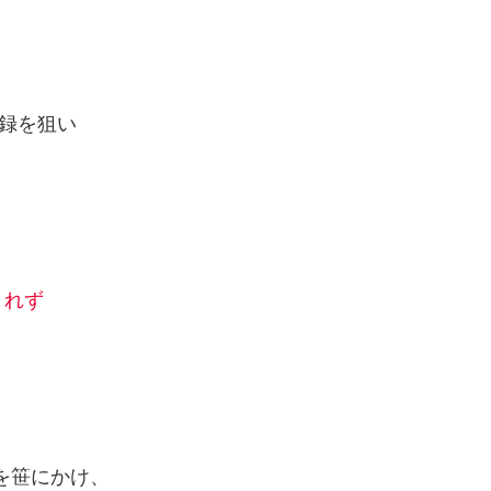
録を狙い
きれず
冊を笹にかけ、