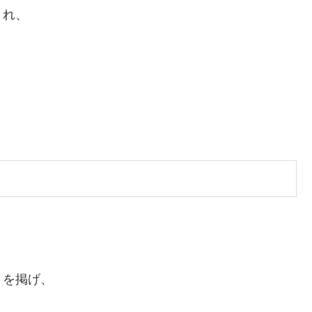
され、
」
を掲げ、