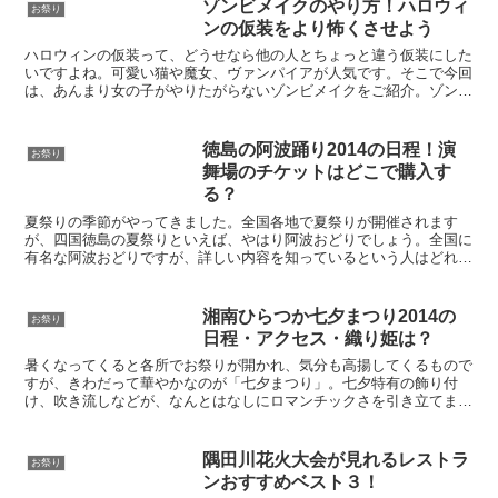
ゾンビメイクのやり方！ハロウィ
お祭り
ンの仮装をより怖くさせよう
ハロウィンの仮装って、どうせなら他の人とちょっと違う仮装にした
いですよね。可愛い猫や魔女、ヴァンパイアが人気です。そこで今回
は、あんまり女の子がやりたがらないゾンビメイクをご紹介。ゾンビ
って映画やゲームでよく見ますね。なんか、デロデロしてて...
徳島の阿波踊り2014の日程！演
お祭り
舞場のチケットはどこで購入す
る？
夏祭りの季節がやってきました。全国各地で夏祭りが開催されます
が、四国徳島の夏祭りといえば、やはり阿波おどりでしょう。全国に
有名な阿波おどりですが、詳しい内容を知っているという人はどれく
らいいるでしょう。人生に一度は見ておいてもらいたい阿波お...
湘南ひらつか七夕まつり2014の
お祭り
日程・アクセス・織り姫は？
暑くなってくると各所でお祭りが開かれ、気分も高揚してくるもので
すが、きわだって華やかなのが「七夕まつり」。七夕特有の飾り付
け、吹き流しなどが、なんとはなしにロマンチックさを引き立てます
よね。中でもとりわけ、大規模に行われるのが「湘南ひらつか...
隅田川花火大会が見れるレストラ
お祭り
ンおすすめベスト３！