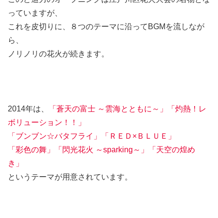
っていますが、
これを皮切りに、８つのテーマに沿ってBGMを流しなが
ら、
ノリノリの花火が続きます。
2014年は、
「蒼天の富士 ～雲海とともに～」「灼熱！レ
ボリューション！！」
「ブンブン☆バタフライ」「ＲＥＤ×ＢＬＵＥ」
「彩色の舞」「閃光花火 ～sparking～」「天空の煌め
き」
というテーマが用意されています。