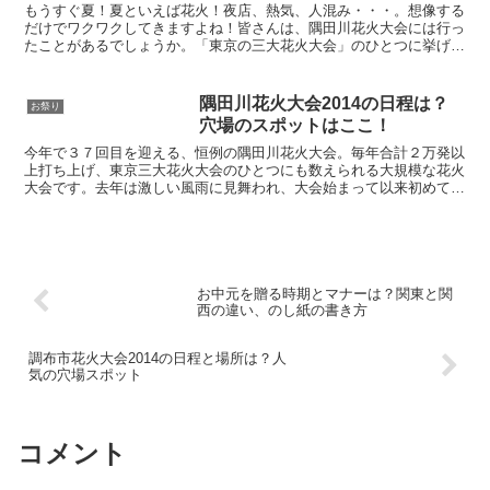
もうすぐ夏！夏といえば花火！夜店、熱気、人混み・・・。想像する
だけでワクワクしてきますよね！皆さんは、隅田川花火大会には行っ
たことがあるでしょうか。「東京の三大花火大会」のひとつに挙げら
れるほど有名ですが、その分、人出もとても多く、毎年９０...
隅田川花火大会2014の日程は？
お祭り
穴場のスポットはここ！
今年で３７回目を迎える、恒例の隅田川花火大会。毎年合計２万発以
上打ち上げ、東京三大花火大会のひとつにも数えられる大規模な花火
大会です。去年は激しい風雨に見舞われ、大会始まって以来初めてわ
ずか３０分で中止となりました。去年残念な思いをした人も...
お中元を贈る時期とマナーは？関東と関
西の違い、のし紙の書き方
調布市花火大会2014の日程と場所は？人
気の穴場スポット
コメント