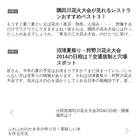
隅田川花火大会が見れるレストラ
お祭り
ンおすすめベスト３！
もうすぐ夏！夏といえば花火！夜店、熱気、人混み・・・。想像する
だけでワクワクしてきますよね！皆さんは、隅田川花火大会には行っ
たことがあるでしょうか。「東京の三大花火大会」のひとつに挙げら
れるほど有名ですが、その分、人出もとても多く、毎年９０...
沼津夏祭り・狩野川花火大会
お祭り
2014の日程は？交通規制と穴場
スポット
皆さん、今年の夏の予定はお決まりですか？まだ決まっていらっしゃ
らない方は耳寄りの情報があります。それは沼津夏祭り・狩野川花火
大会です。花火は人の心を温かくしてくれる日本の風物詩です。皆さ
んも今年は花火大会に参加して癒しの時間を過ごしてくださ...
小田原酒匂川花火大会2014の日程・開催
場所は？
ふわふわのかき氷の作り方！美味しい氷
を作る方法