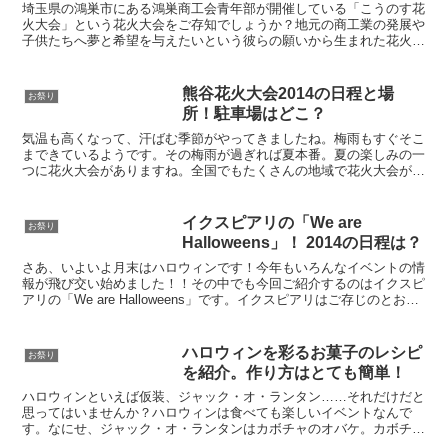
埼玉県の鴻巣市にある鴻巣商工会青年部が開催している「こうのす花
火大会」という花火大会をご存知でしょうか？地元の商工業の発展や
子供たちへ夢と希望を与えたいという彼らの願いから生まれた花火大
会がこの「こうのす花火大会」です。他の花火大会に多い、...
熊谷花火大会2014の日程と場
お祭り
所！駐車場はどこ？
気温も高くなって、汗ばむ季節がやってきましたね。梅雨もすぐそこ
まできているようです。その梅雨が過ぎれば夏本番。夏の楽しみの一
つに花火大会がありますね。全国でもたくさんの地域で花火大会が夏
に開催されることでしょう。そんな花火大会の一つに、埼玉...
イクスピアリの「We are
お祭り
Halloweens」！ 2014の日程は？
さあ、いよいよ月末はハロウィンです！今年もいろんなイベントの情
報が飛び交い始めました！！その中でも今回ご紹介するのはイクスピ
アリの「We are Halloweens」です。イクスピアリはご存じのとお
り、東京ディズニーリゾート内にあるショッ...
ハロウィンを彩るお菓子のレシピ
お祭り
を紹介。作り方はとても簡単！
ハロウィンといえば仮装、ジャック・オ・ランタン……それだけだと
思ってはいませんか？ハロウィンは食べても楽しいイベントなんで
す。なにせ、ジャック・オ・ランタンはカボチャのオバケ。カボチャ
をイメージしたお菓子を作り、仮装した子どもたちに配ればき...