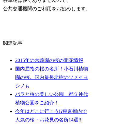
駐車場は多くありませんので、
公共交通機関のご利用をお勧めします。
関連記事
2015年の六義園の桜の開花情報
国内屈指の桜の名所！小石川植物
園の桜。国内最長老樹のソメイヨ
シノも
バラと桜の美しい公園 都立神代
植物公園をご紹介！
今年はどこに行こう!?東京都内で
人気の桜・お花見の名所14選!!