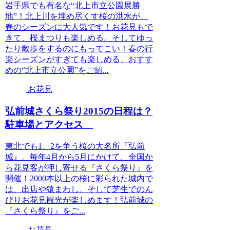
岩手県でも有名な“北上市立公園展勝
地”！北上川を埋め尽くす桜の洪水が、
春のシーズンに大人気です！お花見もで
きて、桜まつりも楽しめる。そしてゆっ
たり散歩をするのにもってこい！春の行
楽シーズンがすぎても楽しめる、おすす
めの“北上市立公園”をご紹...
お花見
弘前城さくら祭り2015の日程は？
駐車場とアクセス
東北でも1、2を争う桜の大名所『弘前
城』。毎年4月から5月にかけて、全国か
ら花見客が押し寄せる『さくら祭り』を
開催！2000本以上の桜に彩られた城内で
は、出店や猿まわし、そして芝生でのん
びりお花見観光が楽しめます！弘前城の
『さくら祭り』をご...
お花見