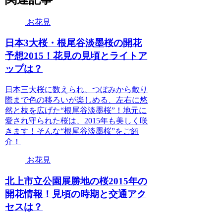
お花見
日本3大桜・根尾谷淡墨桜の開花
予想2015！花見の見頃とライトア
ップは？
日本三大桜に数えられ、つぼみから散り
際まで色の移ろいが楽しめる、左右に悠
然と枝を広げた“根尾谷淡墨桜”！地元に
愛され守られた桜は、2015年も美しく咲
きます！そんな“根尾谷淡墨桜”をご紹
介！
お花見
北上市立公園展勝地の桜2015年の
開花情報！見頃の時期と交通アク
セスは？