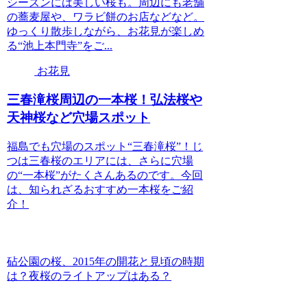
シーズンには美しい桜も。周辺にも老舗
の蕎麦屋や、ワラビ餅のお店などなど。
ゆっくり散歩しながら、お花見が楽しめ
る“池上本門寺”をご...
お花見
三春滝桜周辺の一本桜！弘法桜や
天神桜など穴場スポット
福島でも穴場のスポット“三春滝桜”！じ
つは三春桜のエリアには、さらに穴場
の“一本桜”がたくさんあるのです。今回
は、知られざるおすすめ一本桜をご紹
介！
砧公園の桜、2015年の開花と見頃の時期
は？夜桜のライトアップはある？