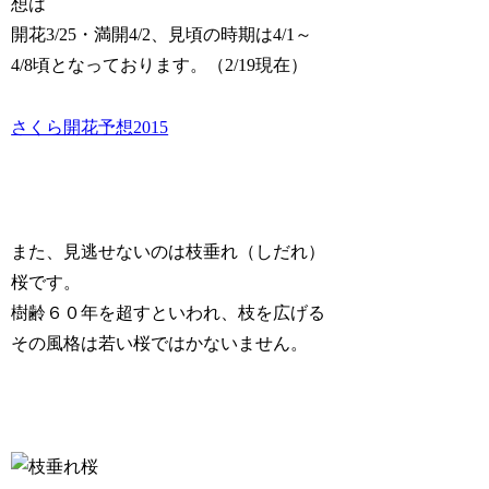
想は
開花3/25・満開4/2、見頃の時期は4/1～
4/8頃となっております。（2/19現在）
さくら開花予想2015
また、見逃せないのは
枝垂れ（しだれ）
桜
です。
樹齢６０年を超すといわれ、枝を広げる
その風格は若い桜ではかないません。