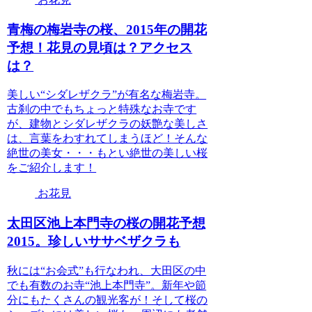
青梅の梅岩寺の桜、2015年の開花
予想！花見の見頃は？アクセス
は？
美しい“シダレザクラ”が有名な梅岩寺。
古刹の中でもちょっと特殊なお寺です
が、建物とシダレザクラの妖艶な美しさ
は、言葉をわすれてしまうほど！そんな
絶世の美女・・・もとい絶世の美しい桜
をご紹介します！
お花見
太田区池上本門寺の桜の開花予想
2015。珍しいササベザクラも
秋には“お会式”も行なわれ、大田区の中
でも有数のお寺“池上本門寺”。新年や節
分にもたくさんの観光客が！そして桜の