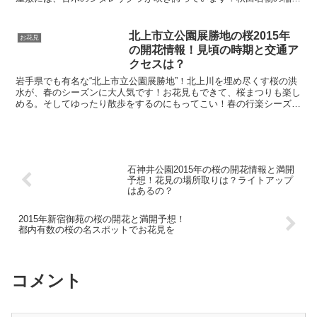
うどんの店や、着物レンタルでの散歩など。武家屋敷を堪能...
北上市立公園展勝地の桜2015年
お花見
の開花情報！見頃の時期と交通ア
クセスは？
岩手県でも有名な“北上市立公園展勝地”！北上川を埋め尽くす桜の洪
水が、春のシーズンに大人気です！お花見もできて、桜まつりも楽し
める。そしてゆったり散歩をするのにもってこい！春の行楽シーズン
がすぎても楽しめる、おすすめの“北上市立公園”をご紹...
石神井公園2015年の桜の開花情報と満開
予想！花見の場所取りは？ライトアップ
はあるの？
2015年新宿御苑の桜の開花と満開予想！
都内有数の桜の名スポットでお花見を
コメント