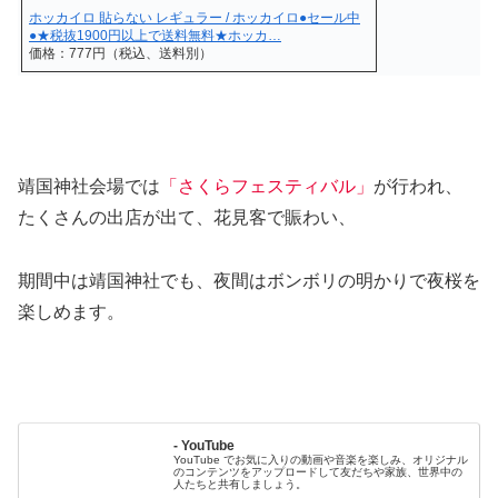
ホッカイロ 貼らない レギュラー / ホッカイロ●セール中
●★税抜1900円以上で送料無料★ホッカ…
価格：777円（税込、送料別）
靖国神社会場では
「さくらフェスティバル」
が行われ、
たくさんの出店が出て、花見客で賑わい、
期間中は靖国神社でも、夜間はボンボリの明かりで夜桜を
楽しめます。
- YouTube
YouTube でお気に入りの動画や音楽を楽しみ、オリジナル
のコンテンツをアップロードして友だちや家族、世界中の
人たちと共有しましょう。