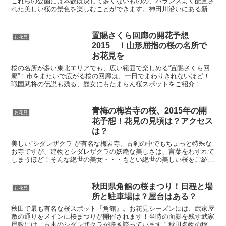
これらの公園には本数は決して多くないものの、バランスよく配置さ
れた美しい桜の景色を楽しむことができます。神田川沿いにある新江
戸川公園もそのひとつです。新江戸川公園でのお花見ポイン...
置賜さくら回廊の開花予想
お花見
2015 ！山形屈指の桜の名所で
お花見を
桜の名所が多い東北エリアでも、広い範囲で楽しめる“置賜さくら回
廊”！市をまたいで広がる桜の回廊は、一日でまわりきれないほど！
戦国武将の伝説も残る、歴女にもたまらん桜スポットをご紹介！
青梅の梅岩寺の桜、2015年の開
お花見
花予想！花見の見頃は？アクセス
は？
美しい“シダレザクラ”が有名な梅岩寺。古刹の中でもちょっと特殊な
お寺ですが、建物とシダレザクラの妖艶な美しさは、言葉をわすれて
しまうほど！そんな絶世の美女・・・もとい絶世の美しい桜をご紹介
します！
秋田県角館の桜まつり！日程と場
お花見
所と駐車場は？屋台はある？
秋田で最も有名な桜スポット『角館』。お花見シーズンには、武家屋
敷の通りをメインに桜まつりが開催されます！当時の面影を残す武家
屋敷には、古木のシダレザクラが咲き誇っています！秋田名物の稲庭