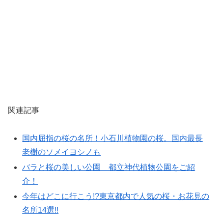
関連記事
国内屈指の桜の名所！小石川植物園の桜。国内最長
老樹のソメイヨシノも
バラと桜の美しい公園 都立神代植物公園をご紹
介！
今年はどこに行こう!?東京都内で人気の桜・お花見の
名所14選!!