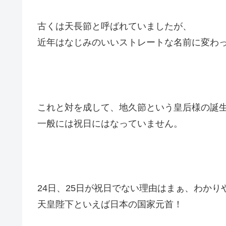
古くは
天長節
と呼ばれていましたが、
近年はなじみのいいストレートな名前に変わ
これと対を成して、
地久節
という皇后様の誕
一般には祝日にはなっていません。
24日、25日が祝日でない理由はまぁ、わかり
天皇陛下といえば日本の国家元首！