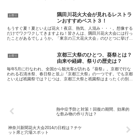
ンを作ること！とても簡単だし、場所を取りません。とって...
隅田川花火大会が見れるレストラ
お祭り
ンおすすめベスト３！
もうすぐ夏！夏といえば花火！夜店、熱気、人混み・・・。想像する
だけでワクワクしてきますよね！皆さんは、隅田川花火大会には行っ
たことがあるでしょうか。「東京の三大花火大会」のひとつに挙げら
れるほど有名ですが、その分、人出もとても多く、毎年９０...
京都三大祭のひとつ、葵祭とは？
お祭り
由来や経緯、祭りの歴史は？
毎年5月に行なわれ、全国から観光客が訪れる『葵祭』。京都で行な
われる石清水祭、春日祭と並ぶ『京都三大祭』の一つです。でも京都
といえば祇園祭では？じつは、京都三大祭と祇園祭はまったくの別も
の！観光でしか知らない『葵祭』由来や、始まりの雑学をご...
熱中症予防と対策！回復の期間、効果的
な飲み物の作り方は？
神奈川新聞花火大会2014の日程は？チケ
ット席と穴場スポット