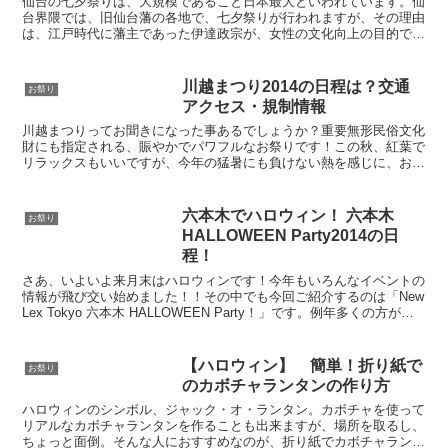
仙台の七夕祭りは、大規模であること日本最大といわれています。仙
台界隈では、旧仙台藩の各地で、七夕祭りが行われますが、その理由
は、江戸時代に藩主であった伊達政宗が、女性の文化向上の目的で、
七夕を奨励したのがはじまりである、とされています。中で...
川越まつり2014の日程は？交通
お祭り
アクセス・規制情報
川越まつりってお聞きになった事あるでしょうか？重要無形民俗文化
財にも指定される、賑やかでパワフルなお祭りです！この秋、紅葉で
リラックスもいいですが、今年の猛暑にも負けない熱を感じに、お出
かけしてみませんか？
六本木でハロウィン！ 六本木
お祭り
HALLOWEEN Party2014の日
程！
さあ、いよいよ来月末はハロウィンです！今年もいろんなイベントの
情報が飛び交い始めました！！その中でも今回ご紹介するのは「New
Lex Tokyo 六本木 HALLOWEEN Party！」です。例年多くの方が参
加するハロウィンパーティーと...
【ハロウィン】 簡単！折り紙で
お祭り
のカボチャランタンの作り方
ハロウィンのシンボル、ジャック・オ・ランタン。カボチャを使って
リアルなカボチャランタンを作ることも出来ますが、場所を取るし、
ちょっと面倒。そんな人におすすめなのが、折り紙でカボチャランタ