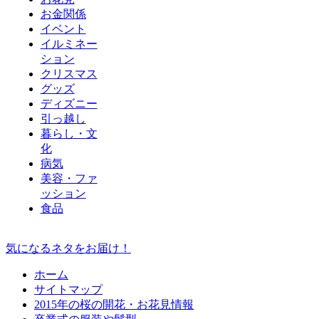
お金関係
イベント
イルミネー
ション
クリスマス
グッズ
ディズニー
引っ越し
暮らし・文
化
病気
美容・ファ
ッション
食品
気になるネタをお届け！
ホーム
サイトマップ
2015年の桜の開花・お花見情報