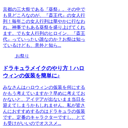
京都の三大祭である『葵祭』。その中で
も見どころなのが、『斎王代』の女人行
列！毎年この女人行列は華やかに行なわ
れ、神事でもある葵祭を盛り上げてくれ
ます。でも女人行列のヒロイン、『斎王
代』っていったい誰なのか？お祭は知っ
ているけども、意外と知ら...
お祭り
ドラキュラメイクのやり方！ハロ
ウィンの仮装を簡単に♪
みなさんはハロウィンの仮装を何にする
かもう考えていますか？早めに考えてお
かないと、アイデアが出ないまま当日を
迎えてしまうかもしれません。私が皆さ
んにおすすめするのはドラキュラの仮装
です。定番のキャラクターですし、とて
も受けがいいのでオススメ...