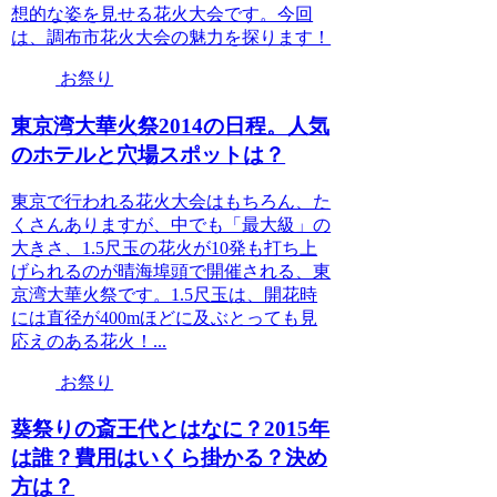
想的な姿を見せる花火大会です。今回
は、調布市花火大会の魅力を探ります！
お祭り
東京湾大華火祭2014の日程。人気
のホテルと穴場スポットは？
東京で行われる花火大会はもちろん、た
くさんありますが、中でも「最大級」の
大きさ、1.5尺玉の花火が10発も打ち上
げられるのが晴海埠頭で開催される、東
京湾大華火祭です。1.5尺玉は、開花時
には直径が400mほどに及ぶとっても見
応えのある花火！...
お祭り
葵祭りの斎王代とはなに？2015年
は誰？費用はいくら掛かる？決め
方は？