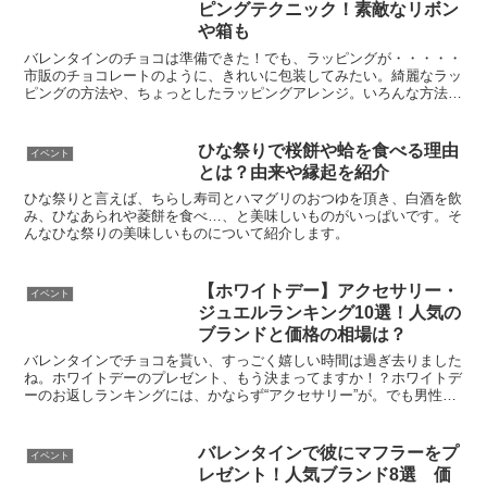
ピングテクニック！素敵なリボン
や箱も
バレンタインのチョコは準備できた！でも、ラッピングが・・・・・
市販のチョコレートのように、きれいに包装してみたい。綺麗なラッ
ピングの方法や、ちょっとしたラッピングアレンジ。いろんな方法を
ご紹介してゆきます！
ひな祭りで桜餅や蛤を食べる理由
イベント
とは？由来や縁起を紹介
ひな祭りと言えば、ちらし寿司とハマグリのおつゆを頂き、白酒を飲
み、ひなあられや菱餅を食べ…、と美味しいものがいっぱいです。そ
んなひな祭りの美味しいものについて紹介します。
【ホワイトデー】アクセサリー・
イベント
ジュエルランキング10選！人気の
ブランドと価格の相場は？
バレンタインでチョコを貰い、すっごく嬉しい時間は過ぎ去りました
ね。ホワイトデーのプレゼント、もう決まってますか！？ホワイトデ
ーのお返しランキングには、かならず“アクセサリー”が。でも男性だ
と何を贈っていいのか、わからなくなってしまいますよね...
バレンタインで彼にマフラーをプ
イベント
レゼント！人気ブランド8選 価