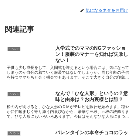
気になるネタをお届け
関連記事
入学式でのママのNGファッショ
イベント
ン！服装のマナーを知れば失敗し
ない！
子供も少し成長をして、入園式を迎えるという場合には、気になって
しまうのが自分の着ていく服装ではないでしょうか。同じ年齢の子供
を持つママたちと会う機会でもあります。そこで大きく自分の印象が
決まってしまうと思うと、何を着ていこうか迷ってしまいま...
なんで「ひな人形」というの？意
イベント
味と由来は？お内裏様とは誰？
松の内が明けると、ひな人形のＣＭがテレビを賑わせ始めます。穏や
かに仲睦まじく寄り添う内裏びなから、豪華な三段、五段の段飾りま
で、ひな人形にもいろいろあります。今日はそんなひな人形にまつわ
るあれこれをご紹介します。
バレンタインの本命チョコのラッ
イベント