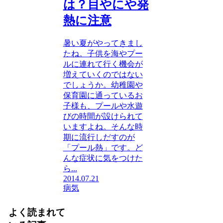
は？目やにや発
熱に注意
暑い夏がやってきまし
たね。子供を海やプー
ルに連れて行く機会が
増えていくのではない
でしょうか。幼稚園や
保育園に通っているお
子様も、プールや水遊
びの時間が設けられて
いますよね。そんな時
期に流行しだすのが
「プール熱」です。ど
んな症状に気をつけた
ら...
2014.07.21
病気
よく読まれて