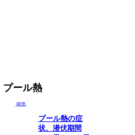
プール熱
病気
プール熱の症
状、潜伏期間