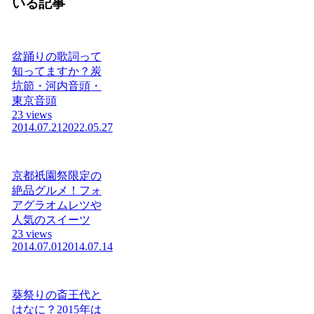
いる記事
盆踊りの歌詞って
知ってますか？炭
坑節・河内音頭・
東京音頭
23 views
2014.07.21
2022.05.27
京都祇園祭限定の
絶品グルメ！フォ
アグラオムレツや
人気のスイーツ
23 views
2014.07.01
2014.07.14
葵祭りの斎王代と
はなに？2015年は