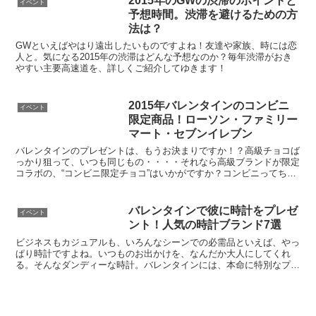
2015年のGWの渋滞のポイントと
イベント
予想時間。渋滞を避けるための方
法は？
GWといえばやはり遠出したいものですよね！友達や家族、時には恋
人と。気になる2015年の渋滞はどんな予想なのか？毎年渋滞がおき
やすい主要高速道を、詳しくご紹介してゆきます！
2015年バレンタインのコンビニ
イベント
限定商品！ローソン・ファミリー
マート・セブンイレブン
バレンタインのプレゼントは、もうお決まりですか！？高級チョコば
っかり狙って、いつも同じもの・・・・それなら高級ブランドが限定
コラボの、“コンビニ限定チョコ”はいかがですか？コンビニってちょ
っと、安すぎるんじゃ・・・義理チョコ御用達ばかりが、...
バレンタインで彼に時計をプレゼ
イベント
ント！人気の時計ブランド7選
ビジネスもカジュアルも、いろんなシーンでの必需品といえば、やっ
ぱり時計ですよね。いつものお出かけを、なんだか大人にしてくれ
る。そんなダンディーな時計。バレンタインには、本命に特別なプレ
ゼント！人気の時計ブランドをご紹介いたします。