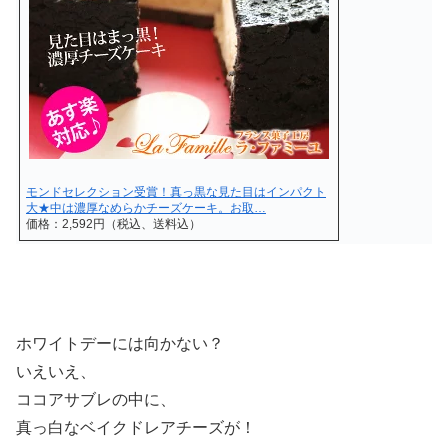
モンドセレクション受賞！真っ黒な見た目はインパクト
大★中は濃厚なめらかチーズケーキ。お取…
価格：2,592円（税込、送料込）
ホワイトデーには向かない？
いえいえ、
ココアサブレの中に、
真っ白なベイクドレアチーズが！