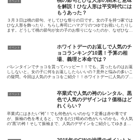
桃の節句とひな人形の由来と意味
イベント
を解説！ひな人形は平安時代には
もうあった？
３月３日は桃の節句、そしてひな祭りの日です。女の子を持つ家では
ひな人形を飾ったり、ちらし寿司にハマグリのつゆでお祝いしたりし
ます。どうして桃の節句が女の子のお祭りになったのか、なぜひな人
形を飾るのかなど素朴な疑問についてご紹介します。
ホワイトデーのお返しで人気のチ
イベント
ョコランキング10選！予算の相
場、義理と本命では？
バレンタインでチョコを貰ってハッピー！！でも、貰ったものはお返
ししないと。女の子に何をお返ししたらいいの？意外と悩みの多いこ
の疑問。今回は人気のチョコをご紹介！！ホワイトデーに人気のブラ
ンドや、チョコ詰め合わせを取り上げてゆきますよ。
卒業式で人気の袴のレンタル、黒
イベント
色で人気のデザインは？価格はど
れくらい？
卒業式にはきたい“袴”！でも何色がいいのかな？定番は赤や青です
が、振袖の色を考えると、できるだけ暗めの色がいいのかも。今人気
の“黒”の袴！そして振袖まで、人気のデザインをご紹介してゆきま
す！