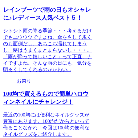
レインブーツで雨の日もオシャレ
に♪レディース人気ベスト５！
シトシト雨の降る季節・・・考えるだけ
でもユウウツですよね。傘をさして歩く
のも面倒だし、あちこち濡れてしまう
し、髪はうまくまとまらないし・・・。
「雨が降って嬉しいこと」って正直、ナ
イですよね。そんな雨の日にも、気分を
明るくしてくれるのがかわい...
お祭り
100均で買えるもので簡単ハロウ
ィンネイルにチャレンジ！
最近の100均には便利なネイルグッズが
豊富にあります。100均だからといって
侮ることなかれ！今回は100均の便利な
ネイルグッズをご紹介します。