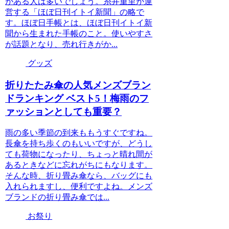
がある人は多いでしょう。糸井重里が運
営する「ほぼ日刊イトイ新聞」の略で
す。ほぼ日手帳とは、ほぼ日刊イトイ新
聞から生まれた手帳のこと。使いやすさ
が話題となり、売れ行きがか...
グッズ
折りたたみ傘の人気メンズブラン
ドランキング ベスト5！梅雨のフ
ァッションとしても重要？
雨の多い季節の到来ももうすぐですね。
長傘を持ち歩くのもいいですが、どうし
ても荷物になったり、ちょっと晴れ間が
あるときなどに忘れがちにもなります。
そんな時、折り畳み傘なら、バッグにも
入れられますし、便利ですよね。メンズ
ブランドの折り畳み傘では...
お祭り