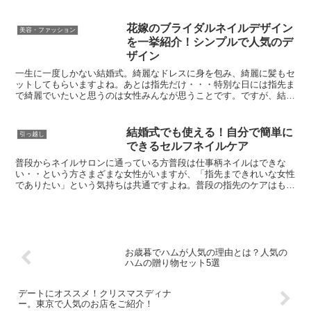
すね。そこで今回は、浴衣の着付けからオススメのアイテム...
花嫁のブライダルネイルデザイン
美容・ファッション
を一挙紹介！シンプルで人気のデ
ザイン
一生に一度しかない結婚式。綺麗なドレスに身を包み、綺麗に髪もセ
ットしてもらいますよね。あとは指先だけ・・・特別な日には指先ま
で綺麗でいたいと思うのは女性みんなが思うことです。ですが、結婚
式当日、花嫁である女性はほとんどの場合グローブをつけた...
結婚式でも使える！自分で簡単に
引っ越し
できるセルフネイルケア
普段からネイルサロンに通っている方普段は仕事柄ネイルはできな
い・・という方さまざまな女性がいますが、「指先まできれいな女性
でありたい」という気持ちは共通ですよね。普段の指先のケアはもち
ろん、結婚式などにお呼ばれした際は自分で気軽にネイルがで...
お歳暮でハムが人気の理由とは？人気の
ハムの贈り物セット5選
デートにオススメ！クリスマスディナ
ー。東京で人気のお店をご紹介！