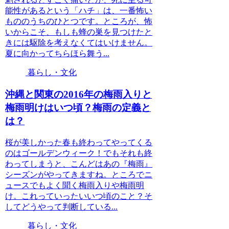
能性があるという「ハチ」は、一番怖い
もののうちのひとつです。ところが、怖
いからこそ、もしも蜂の巣を見つけたと
きには駆除を考えなくてはいけません。
夏に向かってちらほら舞う...
暮らし・文化
沖縄と関東の2016年の梅雨入りと
梅雨明けはいつ頃？梅雨の定義と
は？
桜が美しかった春も終わってやってくる
のはゴールデンウィーク！でもそれも終
わってしまうと、こんどはあの『梅雨』
シーズンがやってきますね。ところでニ
ュースでもよく聞く梅雨入りや梅雨明
け。これっていったいいつ頃のこと？そ
してどうやって判断している...
暮らし・文化