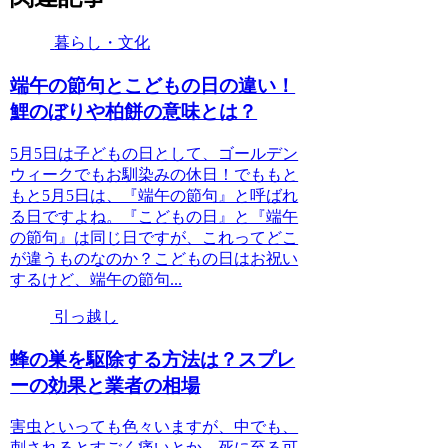
暮らし・文化
端午の節句とこどもの日の違い！
鯉のぼりや柏餅の意味とは？
5月5日は子どもの日として、ゴールデン
ウィークでもお馴染みの休日！でももと
もと5月5日は、『端午の節句』と呼ばれ
る日ですよね。『こどもの日』と『端午
の節句』は同じ日ですが、これってどこ
が違うものなのか？こどもの日はお祝い
するけど、端午の節句...
引っ越し
蜂の巣を駆除する方法は？スプレ
ーの効果と業者の相場
害虫といっても色々いますが、中でも、
刺されるとすごく痛いとか、死に至る可