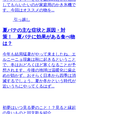
してもらいたいのが家庭用のかき氷機で
す。今回はオススメの物を...
引っ越し
夏バテの主な症状と原因・対
策！ 夏バテに効果がある食べ物
は？
今年も結局猛暑がやって来ましたね。エ
ルニーニョ現象は秋に起きるということ
で、冬はおどろくほど寒くなることが予
想されます。今後の地球は温暖化に歯止
めが効かず、おそらく日本から四季は消
滅するでしょう。夏か冬かという時代が
近いうちにやってくるはず...
初夢はいつ見る夢のこと！？見ると縁起
の良いものと回文歌を紹介