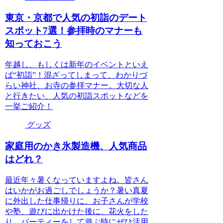
東京・京都で人気の初詣のデート
スポット7選！参拝時のマナーも
知っておこう
年越し、もしくは新年のイベントといえ
ば“初詣”！混ざってしまって、わかりづ
らい神社、お寺の参拝マナー。大切な人
と行きたい、人気の初詣スポットなどを
一挙ご紹介！
グッズ
家庭用のかき氷製造機、人気商品
はどれ？
最近年々暑くなっていますよね。皆さん
はいかがお過ごしでしょうか？暑い真夏
に外出した仕事帰りに、お子さんが学校
や塾、遊びに出かけた後に、花火をした
り、パーティーをして遊ぶ時にぜひ活用