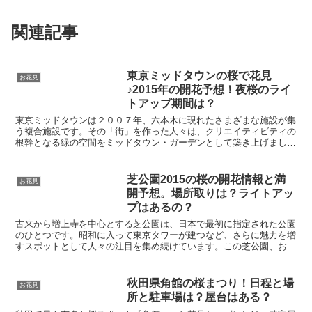
関連記事
東京ミッドタウンの桜で花見
お花見
♪2015年の開花予想！夜桜のライ
トアップ期間は？
東京ミッドタウンは２００７年、六本木に現れたさまざまな施設が集
う複合施設です。その「街」を作った人々は、クリエイティビティの
根幹となる緑の空間をミッドタウン・ガーデンとして築き上げまし
た。そのガーデンには、現代の技術と融合した新たなお花見の...
芝公園2015の桜の開花情報と満
お花見
開予想。場所取りは？ライトアッ
プはあるの？
古来から増上寺を中心とする芝公園は、日本で最初に指定された公園
のひとつです。昭和に入って東京タワーが建つなど、さらに魅力を増
すスポットとして人々の注目を集め続けています。この芝公園、お花
見の場としても最高です。今回は芝公園の桜情報について紹...
秋田県角館の桜まつり！日程と場
お花見
所と駐車場は？屋台はある？