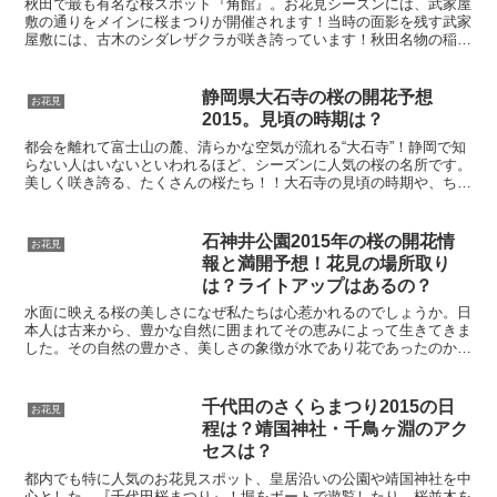
秋田で最も有名な桜スポット『角館』。お花見シーズンには、武家屋
敷の通りをメインに桜まつりが開催されます！当時の面影を残す武家
屋敷には、古木のシダレザクラが咲き誇っています！秋田名物の稲庭
うどんの店や、着物レンタルでの散歩など。武家屋敷を堪能...
静岡県大石寺の桜の開花予想
お花見
2015。見頃の時期は？
都会を離れて富士山の麓、清らかな空気が流れる“大石寺”！静岡で知
らない人はいないといわれるほど、シーズンに人気の桜の名所です。
美しく咲き誇る、たくさんの桜たち！！大石寺の見頃の時期や、ちょ
っとした歴史をご紹介します！
石神井公園2015年の桜の開花情
お花見
報と満開予想！花見の場所取り
は？ライトアップはあるの？
水面に映える桜の美しさになぜ私たちは心惹かれるのでしょうか。日
本人は古来から、豊かな自然に囲まれてその恵みによって生きてきま
した。その自然の豊かさ、美しさの象徴が水であり花であったのかも
しれません。そんな水面に映える桜を楽しむのに絶好のスポ...
千代田のさくらまつり2015の日
お花見
程は？靖国神社・千鳥ヶ淵のアク
セスは？
都内でも特に人気のお花見スポット、皇居沿いの公園や靖国神社を中
心とした、『千代田桜まつり』！堀をボートで遊覧したり、桜並木を