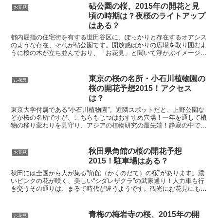
砧公園の桜、2015年の開花と見
お花見
頃の時期は？夜桜のライトアップ
はある？
都内屈指の住宅街を有する世田谷区に、ぽっかりと存在するオアシス
のような存在、それが砧公園です。開放感ばかりの広場を取り囲むよ
うに桜の木が立ち並んでおり、「お花見」と聞いて浮かぶイメージそ
のものの光景が毎年のように見られます。そんな砧公園での...
東京の桜の名所・小石川植物園の
お花見
桜の開花予想2015！アクセス
は？
東京大学付属である“小石川植物園”。近隣スポットだと、上野公園な
どが桜の名所ですが、こちらもじつはおすすめ穴場！一年を通して植
物の移り変わりを見守り、アジアの植物研究の最先端！静寂の中で観
賞できる、美しいソメイヨシノがとくにおすすめ。都会の...
秋田県角館の桜の開花予想
お花見
2015！駐車場はある？
秋田には全国から人が集る“角館（かくのだて）の桜”があります。濃
いピンクの花が咲く、美しい“シダレザクラ”の武家通り！人力車も行
き交うその通りは、まるで時代が違うようです。観光にお花見にもっ
てこいの、秋田“角館の桜”をご紹介します！
青梅の梅岩寺の桜、2015年の開
お花見