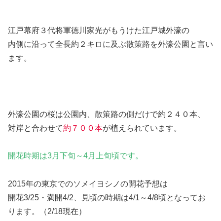
江戸幕府３代将軍徳川家光がもうけた江戸城外濠の
内側に沿って全長約２キロに及ぶ散策路を外濠公園と言い
ます。
外濠公園の桜は公園内、散策路の側だけで約２４０本、
対岸と合わせて
約７００本
が植えられています。
開花時期は3月下旬～4月上旬頃です。
2015年の東京でのソメイヨシノの開花予想は
開花3/25・満開4/2、見頃の時期は4/1～4/8頃となってお
ります。（2/18現在）