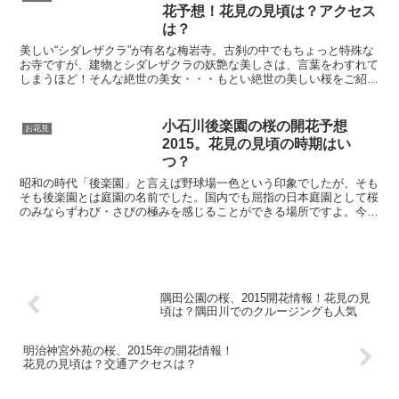
花予想！花見の見頃は？アクセス
は？
美しい“シダレザクラ”が有名な梅岩寺。古刹の中でもちょっと特殊な
お寺ですが、建物とシダレザクラの妖艶な美しさは、言葉をわすれて
しまうほど！そんな絶世の美女・・・もとい絶世の美しい桜をご紹介
します！
小石川後楽園の桜の開花予想
お花見
2015。花見の見頃の時期はい
つ？
昭和の時代「後楽園」と言えば野球場一色という印象でしたが、そも
そも後楽園とは庭園の名前でした。国内でも屈指の日本庭園として桜
のみならずわび・さびの極みを感じることができる場所ですよ。今回
は小石川後楽園の桜の開花情報を紹介致します。
隅田公園の桜、2015開花情報！花見の見
頃は？隅田川でのクルージングも人気
明治神宮外苑の桜、2015年の開花情報！
花見の見頃は？交通アクセスは？