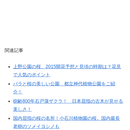
関連記事
上野公園の桜、2015開花予想と見頃の時期は？花見
で人気のポイント
バラと桜の美しい公園 都立神代植物公園をご紹
介！
樹齢800年石戸蒲ザクラ！ 日本屈指の古木が見せる
美しさ！
国内屈指の桜の名所！小石川植物園の桜。国内最長
老樹のソメイヨシノも